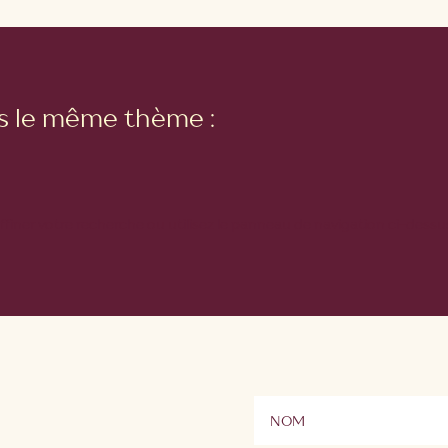
ns le même thème :
ner votre recherche ou utilisez le panneau de navigation ci-dessus po