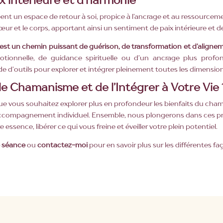
t un espace de retour à soi, propice à l’ancrage et au ressourcement
œur et le corps, apportant ainsi un sentiment de paix intérieure et d
st un chemin puissant de guérison, de transformation et d’aligneme
tionnelle, de guidance spirituelle ou d’un ancrage plus profon
 d’outils pour explorer et intégrer pleinement toutes les dimension
le Chamanisme et de l’Intégrer à Votre Vie 
t que vous souhaitez explorer plus en profondeur les bienfaits du cha
accompagnement individuel. Ensemble, nous plongerons dans ces pr
essence, libérer ce qui vous freine et éveiller votre plein potentiel.
e séance
ou
contactez-moi
pour en savoir plus sur les différentes fa