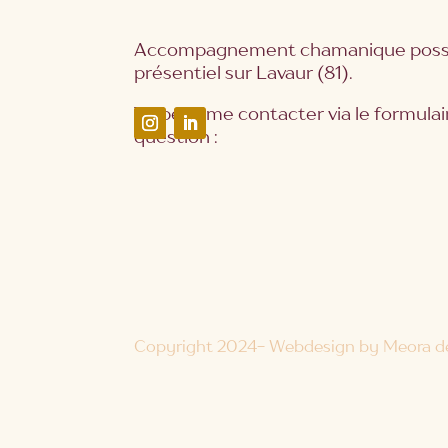
Accompagnement chamanique possi
présentiel sur Lavaur (81).
Tu peux me contacter via le formulai
question :
Copyright 2024
- Webdesign by
Meora d