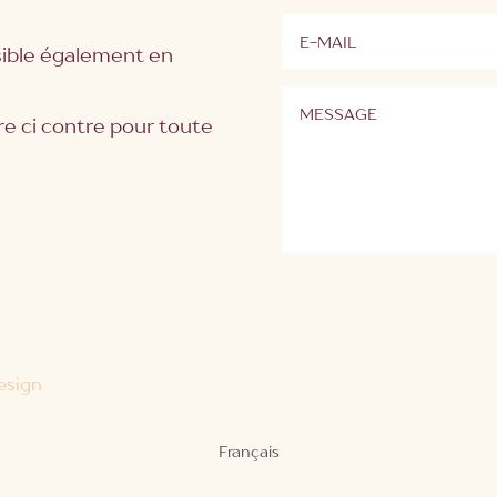
ble également en
re ci contre pour toute
esign
Français