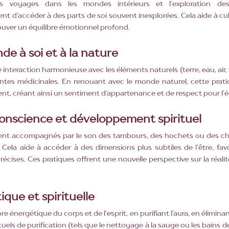
es voyages dans les mondes intérieurs et l’exploration d
t d’accéder à des parts de soi souvent inexplorées. Cela aide à cult
rouver un équilibre émotionnel profond.
e à soi et à la nature
eraction harmonieuse avec les éléments naturels (terre, eau, air, feu)
ntes médicinales. En renouant avec le monde naturel, cette prati
ent, créant ainsi un sentiment d’appartenance et de respect pour l
conscience et développement spirituel
vent accompagnés par le son des tambours, des hochets ou des cha
Cela aide à accéder à des dimensions plus subtiles de l’être, favo
récises. Ces pratiques offrent une nouvelle perspective sur la réal
que et spirituelle
re énergétique du corps et de l’esprit, en purifiant l’aura, en élimin
tuels de purification (tels que le nettoyage à la sauge ou les bains 