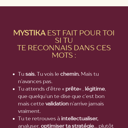
MYSTIKA
EST FAIT POUR TOI
SI TU
TE RECONNAIS DANS CES
MOTS :
Tu
sais.
Tu vois le
chemin.
Mais tu
n’avances pas.
Tu attends d’être «
prête
« ,
légitime
,
que quelqu’un te dise que c’est bon
mais cette
validation
n’arrive jamais
vraiment.
Tu te retrouves à
intellectualiser,
analyser,
optimiser ta stratégie
… plutôt